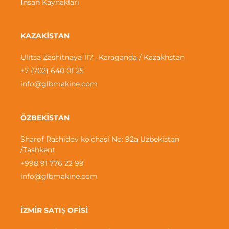
İnsan Kaynakları
KAZAKİSTAN
Ulitsa Zashitnaya 117 , Karaganda / Kazakhstan
+7 (702) 640 01 25
info@glbmakine.com
ÖZBEKİSTAN
Sharof Rashidov ko’chasi No: 92a Uzbekistan
/Tashkent
+998 91 776 22 99
info@glbmakine.com
İZMİR SATIŞ OFİSİ