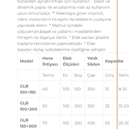
tozlardan ayrıştırılması için kullanılır. . Basit ve
dinamik yapısı ile arızalanma riski az kullanımı
uzun ömürlüdür. ** Makineye giren mamül,
vibro motorların titreşimi ile eleklerin yüzeyine
yayılarak elenir. * Mamül içindeki
çöp,saman,başak vs yabancı maddelerden
titreşim ile dışarıya iletilir. * Elek sacları plastik
toplarla temizleme yapmaktadır. * Elek
kasaları kolay sökülebilme özelliğine sahiptir
Hava
Elek
Yatık
Model
Kapasite
İhtiyacı
Ölçüleri
Siklon
Temiz
En
Boy
Çap
Giriş
Temi
GLB
40
100
150
300
15
8-10
100×150
GLB
50
100
200
350
25
15-20
100×200
GLB
70
150
200
400
65
25-3
150×200