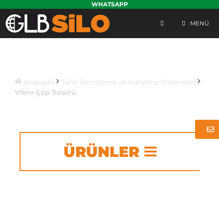
WHATSAPP
MENÜ
Vibro Çöp Sasörü
Anasayfa
Tahıl Temizleme ve Kurutma Sistemleri
Vibro Çöp Sasörü
ÜRÜNLER